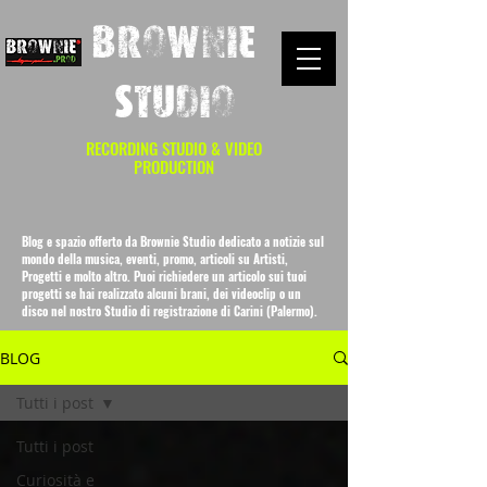
Brownie
Studio
RECORDING STUDIO & VIDEO
PRODUCTION
Blog e spazio offerto da Brownie Studio dedicato a notizie sul
mondo della musica, eventi, promo, articoli su Artisti,
Progetti e molto altro. Puoi richiedere un articolo sui tuoi
progetti se hai realizzato alcuni brani, dei videoclip o un
disco nel nostro Studio di registrazione di Carini (Palermo).
BLOG
Tutti i post
Tutti i post
Curiosità e