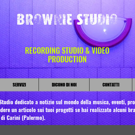
Brownie Studio
RECORDING STUDIO & VIDEO
PRODUCTION
SERVIZI
DICONO DI NOI
CONTATTI
tudio dedicato a notizie sul mondo della musica, eventi, prom
dere un articolo sui tuoi progetti se hai realizzato alcuni bra
 di Carini (Palermo).