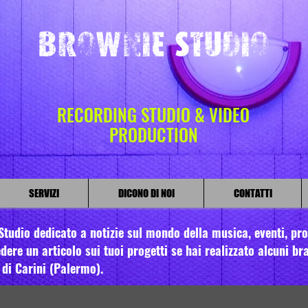
Brownie Studio
RECORDING STUDIO & VIDEO
PRODUCTION
SERVIZI
DICONO DI NOI
CONTATTI
tudio dedicato a notizie sul mondo della musica, eventi, prom
dere un articolo sui tuoi progetti se hai realizzato alcuni bra
 di Carini (Palermo).