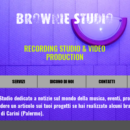
Brownie Studio
RECORDING STUDIO & VIDEO
PRODUCTION
SERVIZI
DICONO DI NOI
CONTATTI
tudio dedicato a notizie sul mondo della musica, eventi, prom
dere un articolo sui tuoi progetti se hai realizzato alcuni bra
 di Carini (Palermo).